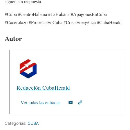
siguen sin respuesta.
#Cuba #CentroHabana #LaHabana #ApagonesEnCuba
#Cacerolazo #ProtestasEnCuba #CrisisEnergética #CubaHerald
Autor
Redacción CubaHerald
Ver todas las entradas
Categorías:
CUBA