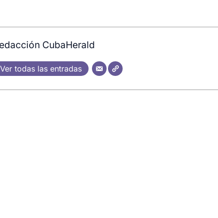
edacción CubaHerald
Ver todas las entradas