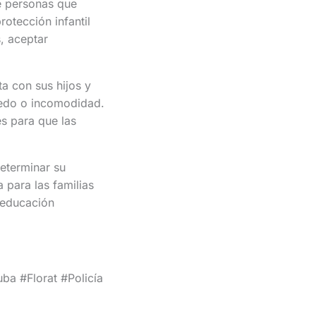
e personas que
rotección infantil
, aceptar
a con sus hijos y
iedo o incomodidad.
es para que las
determinar su
 para las familias
 educación
a #Florat #Policía