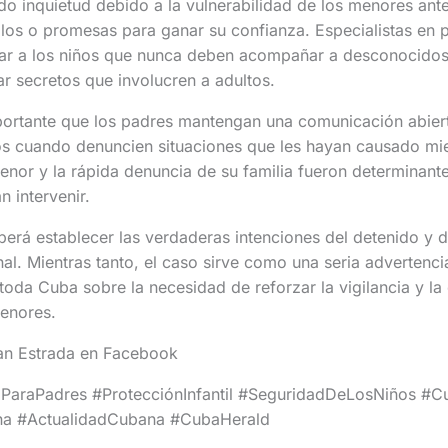
o inquietud debido a la vulnerabilidad de los menores ant
galos o promesas para ganar su confianza. Especialistas en p
r a los niños que nunca deben acompañar a desconocidos
r secretos que involucren a adultos.
portante que los padres mantengan una comunicación abiert
rlos cuando denuncien situaciones que les hayan causado m
enor y la rápida denuncia de su familia fueron determinant
n intervenir.
berá establecer las verdaderas intenciones del detenido y 
al. Mientras tanto, el caso sirve como una seria advertencia
da Cuba sobre la necesidad de reforzar la vigilancia y la
menores.
Tan Estrada en Facebook
araPadres #ProtecciónInfantil #SeguridadDeLosNiños #Cub
a #ActualidadCubana #CubaHerald