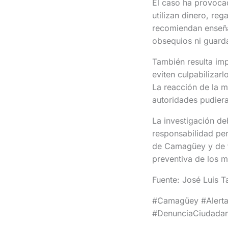
El caso ha provocad
utilizan dinero, re
recomiendan enseña
obsequios ni guarda
También resulta im
eviten culpabiliza
La reacción de la m
autoridades pudiera
La investigación de
responsabilidad pen
de Camagüey y de to
preventiva de los 
Fuente: José Luis 
#Camagüey #AlertaP
#DenunciaCiudadan