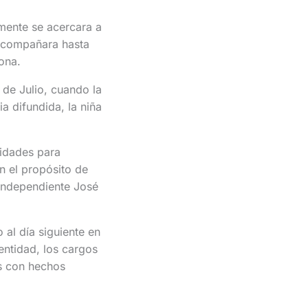
mente se acercara a
 acompañara hasta
ona.
5 de Julio, cuando la
a difundida, la niña
ridades para
n el propósito de
 independiente José
 al día siguiente en
entidad, los cargos
as con hechos