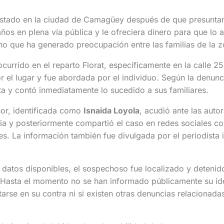
stado en la ciudad de Camagüey después de que presunta
ños en plena vía pública y le ofreciera dinero para que lo
ho que ha generado preocupación entre las familias de la z
ocurrido en el reparto Florat, específicamente en la calle 2
el lugar y fue abordada por el individuo. Según la denunci
a y contó inmediatamente lo sucedido a sus familiares.
or, identificada como
Isnaida Loyola
, acudió ante las auto
ia y posteriormente compartió el caso en redes sociales co
res. La información también fue divulgada por el periodista
datos disponibles, el sospechoso fue localizado y detenido
. Hasta el momento no se han informado públicamente su id
arse en su contra ni si existen otras denuncias relacionad