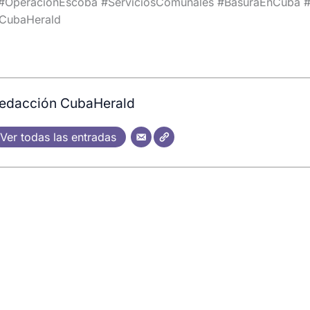
OperaciónEscoba #ServiciosComunales #BasuraEnCuba #
CubaHerald
edacción CubaHerald
Ver todas las entradas