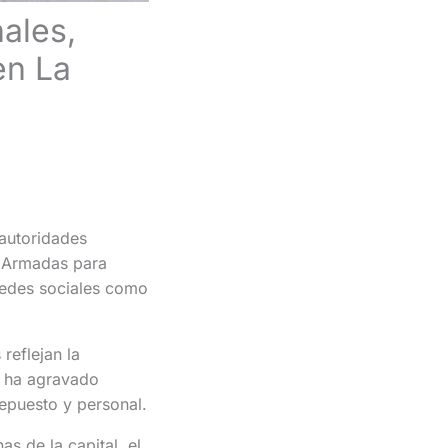
ales,
en La
 autoridades
s Armadas para
 redes sociales como
reflejan la
e ha agravado
epuesto y personal.
s de la capital, el