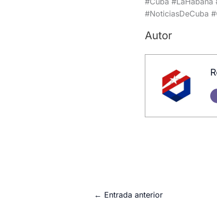
#Cuba #LaHabana #
#NoticiasDeCuba #
Autor
R
←
Entrada anterior