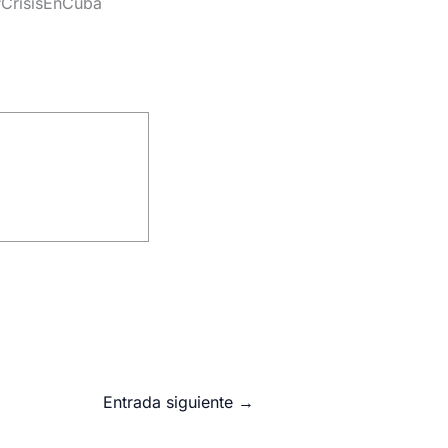
CrisisEnCuba
Entrada siguiente
→