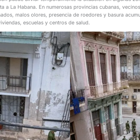
ita a La Habana. En numerosas provincias cubanas, vecino
sados, malos olores, presencia de roedores y basura acum
viendas, escuelas y centros de salud.