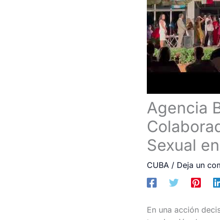
Agencia 
Colaborad
Sexual en
CUBA
/
Deja un co
En una acción decis