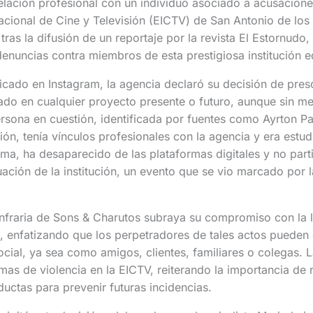
elación profesional con un individuo asociado a acusacion
nacional de Cine y Televisión (EICTV) de San Antonio de lo
ras la difusión de un reportaje por la revista El Estornudo,
denuncias contra miembros de esta prestigiosa institución e
ado en Instagram, la agencia declaró su decisión de presc
cado en cualquier proyecto presente o futuro, aunque sin 
rsona en cuestión, identificada por fuentes como Ayrton Pa
ión, tenía vínculos profesionales con la agencia y era estud
rma, ha desaparecido de las plataformas digitales y no parti
ción de la institución, un evento que se vio marcado por l
nfraria de Sons & Charutos subraya su compromiso con la l
, enfatizando que los perpetradores de tales actos pueden 
ocial, ya sea como amigos, clientes, familiares o colegas. 
imas de violencia en la EICTV, reiterando la importancia de
ductas para prevenir futuras incidencias.