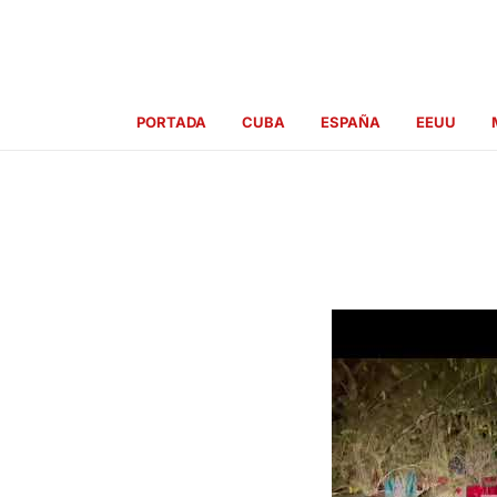
Ir
al
contenido
PORTADA
CUBA
ESPAÑA
EEUU