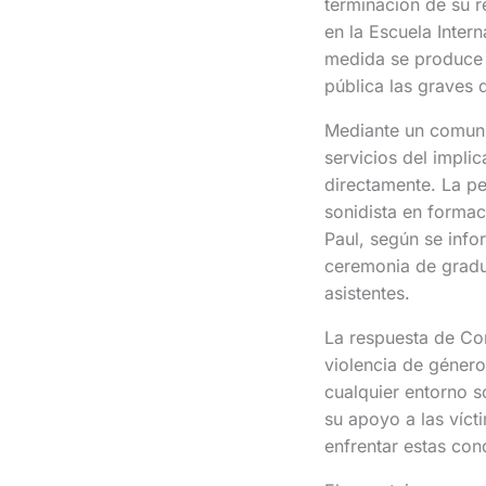
terminación de su r
en la Escuela Inter
medida se produce t
pública las graves 
Mediante un comunic
servicios del impli
directamente. La pe
sonidista en formac
Paul, según se info
ceremonia de gradua
asistentes.
La respuesta de Co
violencia de género
cualquier entorno s
su apoyo a las víct
enfrentar estas con