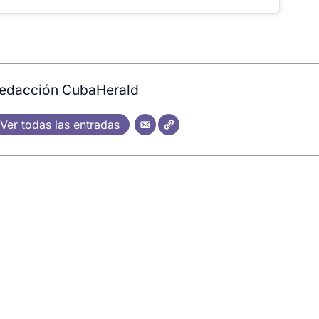
edacción CubaHerald
Ver todas las entradas