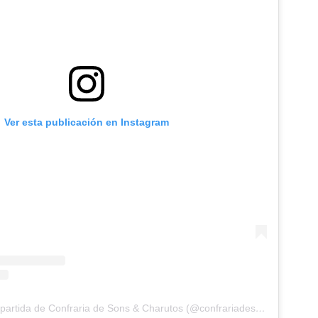
Ver esta publicación en Instagram
Una publicación compartida de Confraria de Sons & Charutos (@confrariadesons)