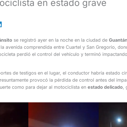
ociclista en estado grave
ánsito
se registró ayer en la noche en la ciudad de
Guantá
 la avenida comprendida entre Cuartel y San Gregorio, don
icleta perdió el control del vehículo y terminó impactando
rtes de testigos en el lugar, el conductor habría estado c
presuntamente provocó la pérdida de control antes del impac
fuerte como para dejar al motociclista en
estado delicado
,