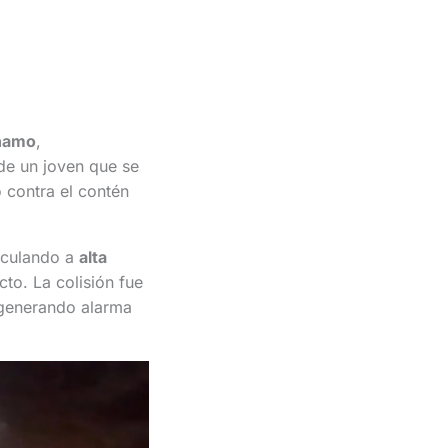
namo
,
de un joven que se
 contra el contén
irculando a
alta
to. La colisión fue
 generando alarma