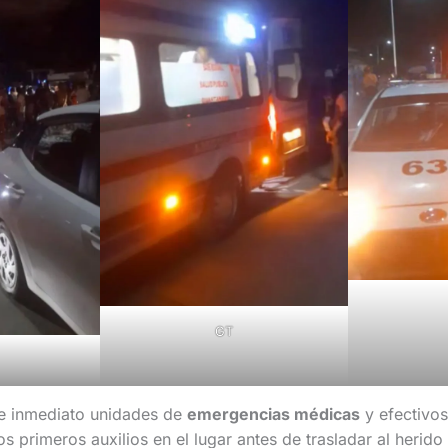
GT
de inmediato unidades de
emergencias médicas
y efectivos
s primeros auxilios en el lugar antes de trasladar al herido