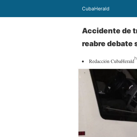
CubaHerald
Accidente de tr
reabre debate 
h
Redacción CubaHerald