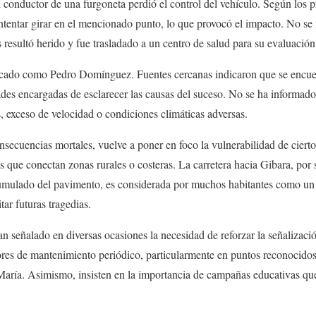
l conductor de una furgoneta perdió el control del vehículo. Según los p
intentar girar en el mencionado punto, lo que provocó el impacto. No se 
resultó herido y fue trasladado a un centro de salud para su evaluació
ficado como Pedro Domínguez. Fuentes cercanas indicaron que se encue
des encargadas de esclarecer las causas del suceso. No se ha informado 
, exceso de velocidad o condiciones climáticas adversas.
nsecuencias mortales, vuelve a poner en foco la vulnerabilidad de cierto
 que conectan zonas rurales o costeras. La carretera hacia Gibara, por s
cumulado del pavimento, es considerada por muchos habitantes como un 
tar futuras tragedias.
an señalado en diversas ocasiones la necesidad de reforzar la señalizaci
bores de mantenimiento periódico, particularmente en puntos reconocido
 María. Asimismo, insisten en la importancia de campañas educativas q