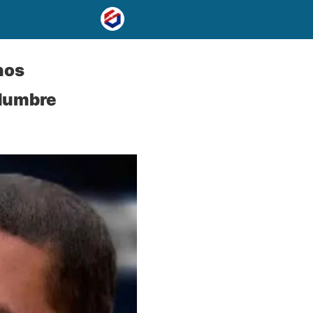
nos
idumbre