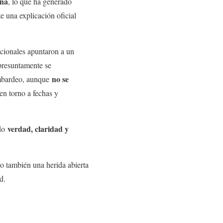
ña
, lo que ha generado
e una explicación oficial
acionales apuntaron a un
presuntamente se
no se
bombardeo, aunque
 en torno a fechas y
verdad, claridad y
ndo
o también una herida abierta
d.