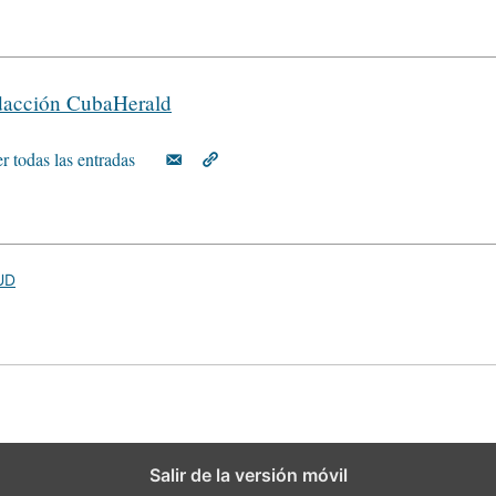
acción CubaHerald
r todas las entradas
UD
Salir de la versión móvil