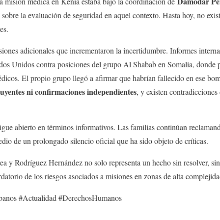
Damodar Pe
a misión médica en Kenia estaba bajo la coordinación de
 sobre la evaluación de seguridad en aquel contexto. Hasta hoy, no exist
es.
iones adicionales que incrementaron la incertidumbre. Informes intern
ados Unidos contra posiciones del grupo Al Shabab en Somalia, donde 
édicos. El propio grupo llegó a afirmar que habrían fallecido en ese 
uyentes ni confirmaciones independientes
, y existen contradicciones
sigue abierto en términos informativos. Las familias continúan reclama
edio de un prolongado silencio oficial que ha sido objeto de críticas.
ea y Rodríguez Hernández no solo representa un hecho sin resolver, sin
rdatorio de los riesgos asociados a misiones en zonas de alta complejida
banos #Actualidad #DerechosHumanos