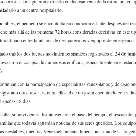
socorristas consiguieron extraerlo cuidadosamente de la estructura colap
asladarlo a un centro hospitalario.
onibles, el pequeño se encontraba en condición estable después del res
ho más allá de las primeras 72 horas consideradas decisivas en este tipo
traordinaria entre familiares de desaparecidos y equipos de emergencia.
24 de juni
ado tras los dos fuertes movimientos sísmicos registrados el
ovocaron el colapso de numerosos edificios, especialmente en el estad
ís.
ontinúan con la participación de especialistas venezolanos y delegacione
registrado otros rescates, entre ellos el de un joven encontrado con vida
e apenas 18 días.
hallar sobrevivientes disminuyen con el paso del tiempo, el rescate del
familias que todavía aguardan noticias de sus seres queridos. Los equi
ras inestables, mientras Venezuela intenta dimensionar una de las traged