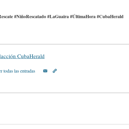
Rescate #NiñoRescatado #LaGuaira #ÚltimaHora #CubaHerald
acción CubaHerald
r todas las entradas