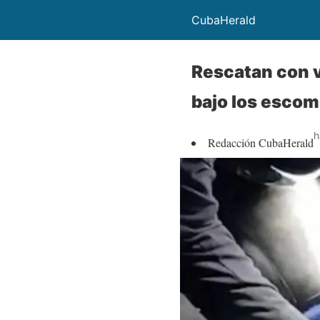
CubaHerald
Rescatan con v
bajo los esco
h
Redacción CubaHerald