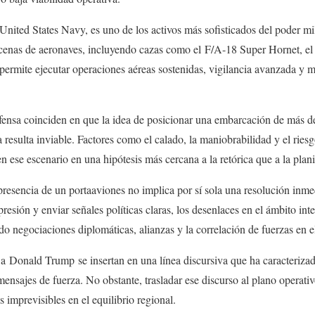
 United States Navy, es uno de los activos más sofisticados del poder m
cenas de aeronaves, incluyendo cazas como el F/A-18 Super Hornet, el 
ermite ejecutar operaciones aéreas sostenidas, vigilancia avanzada y m
fensa coinciden en que la idea de posicionar una embarcación de más d
ta resulta inviable. Factores como el calado, la maniobrabilidad y el ries
n ese escenario en una hipótesis más cercana a la retórica que a la planif
 presencia de un portaaviones no implica por sí sola una resolución inm
presión y enviar señales políticas claras, los desenlaces en el ámbito in
do negociaciones diplomáticas, alianzas y la correlación de fuerzas en el
 a Donald Trump se insertan en una línea discursiva que ha caracterizad
ensajes de fuerza. No obstante, trasladar ese discurso al plano operativ
 imprevisibles en el equilibrio regional.