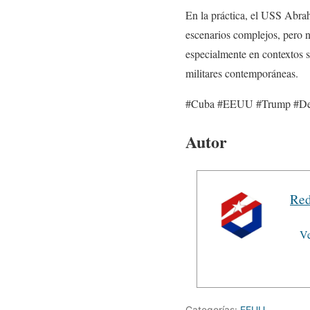
En la práctica, el USS Abrah
escenarios complejos, pero 
especialmente en contextos s
militares contemporáneas.
#Cuba #EEUU #Trump #Defe
Autor
Red
Ve
Categorías:
EEUU