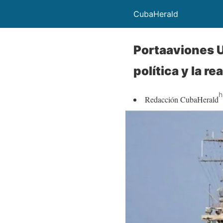
CubaHerald
Portaaviones U
política y la re
h
Redacción CubaHerald