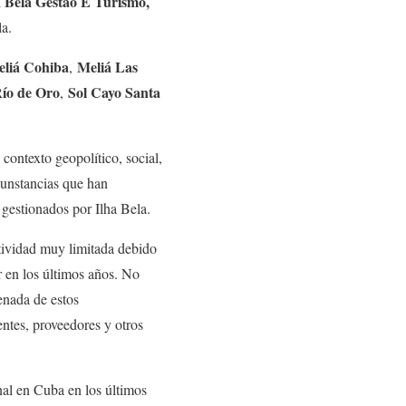
a Bela Gestão E Turismo,
la.
liá Cohiba
Meliá Las
,
Río de Oro
Sol Cayo Santa
,
contexto geopolítico, social,
unstancias que han
 gestionados por Ilha Bela.
ctividad muy limitada debido
or en los últimos años. No
enada de estos
entes, proveedores y otros
nal en Cuba en los últimos