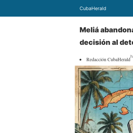
CubaHerald
Meliá abandona
decisión al det
h
Redacción CubaHerald