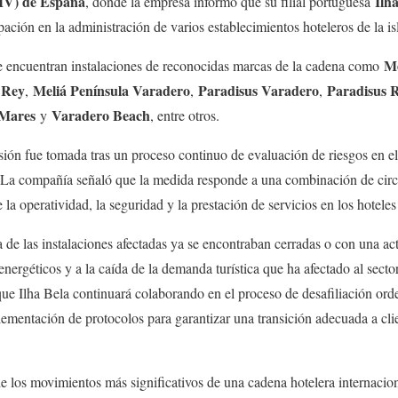
MV) de España
Ilh
, donde la empresa informó que su filial portuguesa
pación en la administración de varios establecimientos hoteleros de la is
Me
 se encuentran instalaciones de reconocidas marcas de la cadena como
 Rey
Meliá Península Varadero
Paradisus Varadero
Paradisus 
,
,
,
 Mares
Varadero Beach
y
, entre otros.
ión fue tomada tras un proceso continuo de evaluación de riesgos en el 
 La compañía señaló que la medida responde a una combinación de circ
la operatividad, la seguridad y la prestación de servicios en los hoteles
 de las instalaciones afectadas ya se encontraban cerradas o con una a
energéticos y a la caída de la demanda turística que ha afectado al sect
que Ilha Bela continuará colaborando en el proceso de desafiliación ord
lementación de protocolos para garantizar una transición adecuada a cli
e los movimientos más significativos de una cadena hotelera internacio