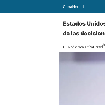
CubaHerald
Estados Unidos
de las decisio
h
Redacción CubaHerald