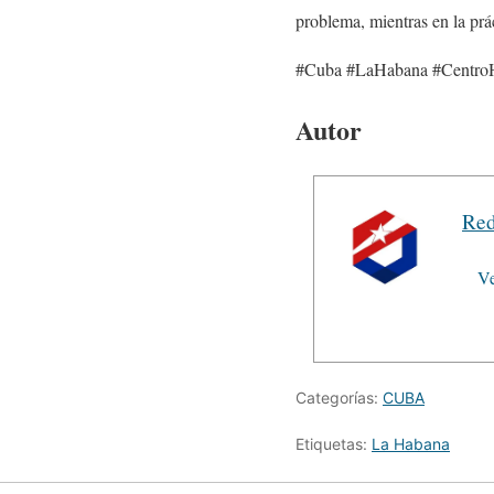
problema, mientras en la prá
#Cuba #LaHabana #CentroH
Autor
Red
Ve
Categorías:
CUBA
Etiquetas:
La Habana