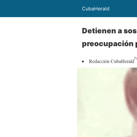
CubaHerald
Detienen a so
preocupación p
h
Redacción CubaHerald