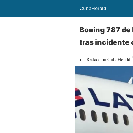
CubaHerald
Boeing 787 de 
tras incidente
h
Redacción CubaHerald