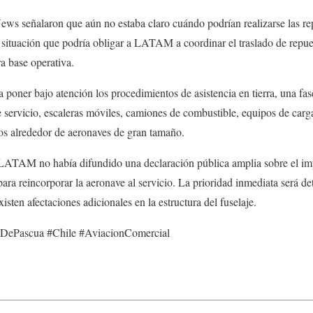
ews señalaron que aún no estaba claro cuándo podrían realizarse las re
 situación que podría obligar a LATAM a coordinar el traslado de repue
ra base operativa.
 poner bajo atención los procedimientos de asistencia en tierra, una fase
e servicio, escaleras móviles, camiones de combustible, equipos de carg
dos alrededor de aeronaves de gran tamaño.
, LATAM no había difundido una declaración pública amplia sobre el imp
para reincorporar la aeronave al servicio. La prioridad inmediata será d
xisten afectaciones adicionales en la estructura del fuselaje.
ePascua #Chile #AviacionComercial