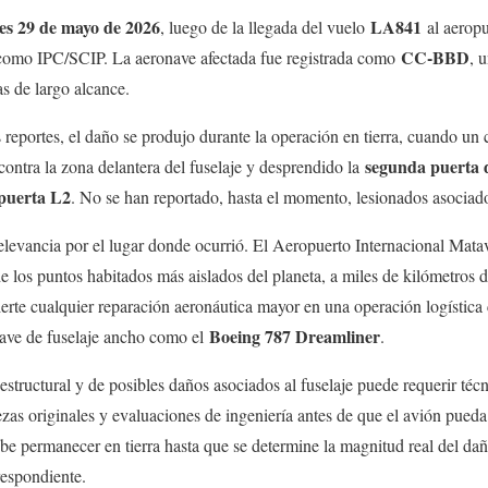
es 29 de mayo de 2026
LA841
, luego de la llegada del vuelo
al aeropu
CC-BBD
 como IPC/SCIP. La aeronave afectada fue registrada como
, 
 de largo alcance.
reportes, el daño se produjo durante la operación en tierra, cuando un
segunda puerta d
ontra la zona delantera del fuselaje y desprendido la
puerta L2
. No se han reportado, hasta el momento, lesionados asociado
elevancia por el lugar donde ocurrió. El Aeropuerto Internacional Mata
e los puntos habitados más aislados del planeta, a miles de kilómetros de
erte cualquier reparación aeronáutica mayor en una operación logística
Boeing 787 Dreamliner
nave de fuselaje ancho como el
.
estructural y de posibles daños asociados al fuselaje puede requerir técn
ezas originales y evaluaciones de ingeniería antes de que el avión pueda 
ebe permanecer en tierra hasta que se determine la magnitud real del dañ
respondiente.