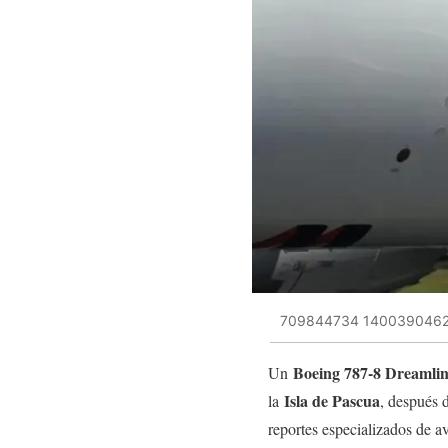
709844734 1400390462
Boeing 787-8 Dreamli
Un
Isla de Pascua
la
, después 
reportes especializados de a