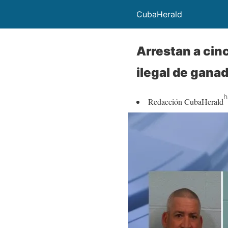
CubaHerald
Arrestan a cin
ilegal de gana
h
Redacción CubaHerald