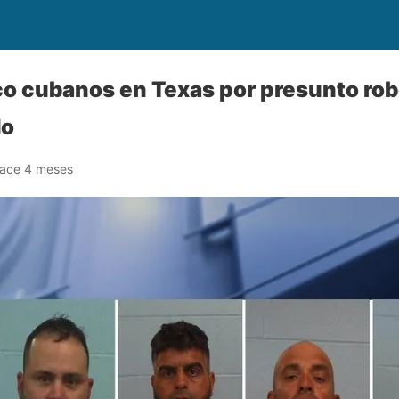
co cubanos en Texas por presunto robo
do
ace 4 meses