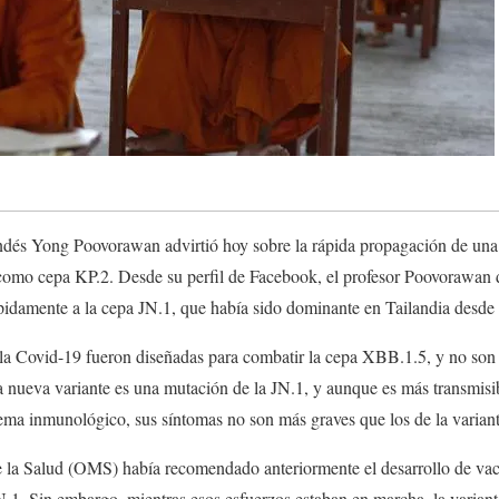
andés Yong Poovorawan advirtió hoy sobre la rápida propagación de un
como cepa KP.2. Desde su perfil de Facebook, el profesor Poovorawan d
pidamente a la cepa JN.1, que había sido dominante en Tailandia desde 
la Covid-19 fueron diseñadas para combatir la cepa XBB.1.5, y no son e
a nueva variante es una mutación de la JN.1, y aunque es más transmisi
tema inmunológico, sus síntomas no son más graves que los de la variant
 la Salud (OMS) había recomendado anteriormente el desarrollo de va
JN.1. Sin embargo, mientras esos esfuerzos estaban en marcha, la varia