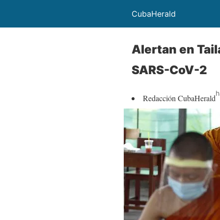
CubaHerald
Alertan en Tai
SARS-CoV-2
h
Redacción CubaHerald