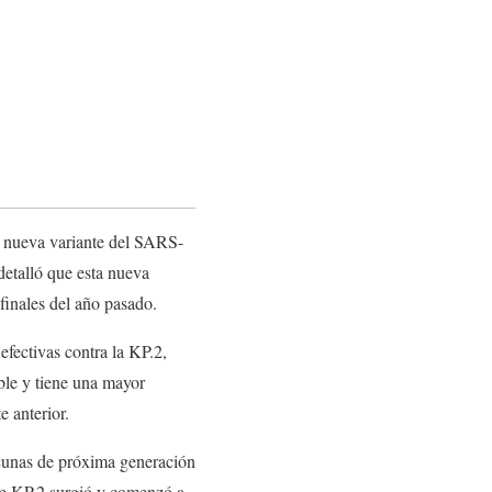
a nueva variante del SARS-
etalló que esta nueva
finales del año pasado.
fectivas contra la KP.2,
ble y tiene una mayor
e anterior.
cunas de próxima generación
nte KP.2 surgió y comenzó a