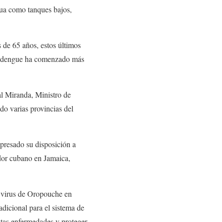
gua como tanques bajos,
 de 65 años, estos últimos
el dengue ha comenzado más
al Miranda, Ministro de
o varias provincias del
xpresado su disposición a
jador cubano en Jamaica,
l virus de Oropouche en
dicional para el sistema de
estas enfermedades y proteger