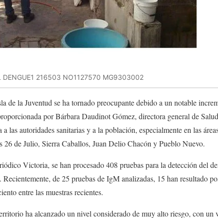
L DENGUE1 216503 NO1127570 MG9303002
Isla de la Juventud se ha tornado preocupante debido a un notable incre
roporcionada por Bárbara Daudinot Gómez, directora general de Salud 
a a las autoridades sanitarias y a la población, especialmente en las áreas
os 26 de Julio, Sierra Caballos, Juan Delio Chacón y Pueblo Nuevo.
iódico Victoria, se han procesado 408 pruebas para la detección del d
o. Recientemente, de 25 pruebas de IgM analizadas, 15 han resultado posi
ciento entre las muestras recientes.
territorio ha alcanzado un nivel considerado de muy alto riesgo, con un 