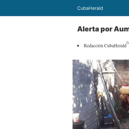
CubaHerald
Alerta por Aum
h
Redacción CubaHerald