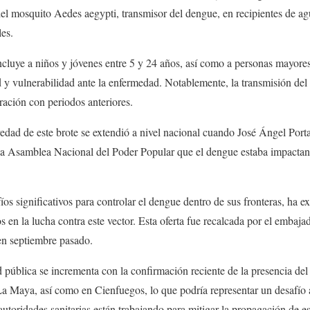
del mosquito Aedes aegypti, transmisor del dengue, en recipientes de a
les.
cluye a niños y jóvenes entre 5 y 24 años, así como a personas mayores
 y vulnerabilidad ante la enfermedad. Notablemente, la transmisión d
ación con periodos anteriores.
edad de este brote se extendió a nivel nacional cuando José Ángel Port
 la Asamblea Nacional del Poder Popular que el dengue estaba impactand
s significativos para controlar el dengue dentro de sus fronteras, ha e
ños en la lucha contra este vector. Esta oferta fue recalcada por el emba
n septiembre pasado.
 pública se incrementa con la confirmación reciente de la presencia de
 Maya, así como en Cienfuegos, lo que podría representar un desafío a
 autoridades sanitarias están trabajando para mitigar la propagación de 