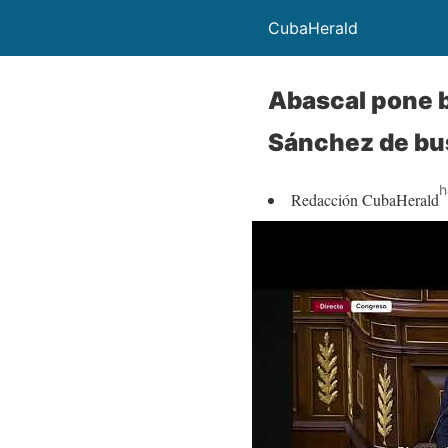
CubaHerald
Abascal pone b
Sánchez de bu
h
Redacción CubaHerald