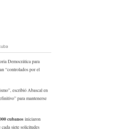
cuba
moria Democrática para
ían “controlados por el
rismo”, escribió Abascal en
definitivo” para mantenerse
000 cubanos
iniciaron
cada siete solicitudes